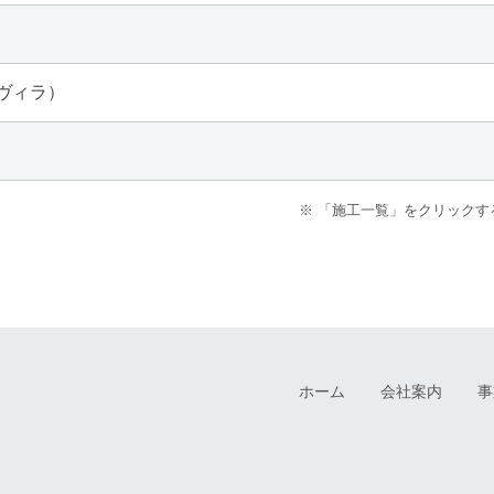
ヴィラ）
※ 「施工一覧」をクリックす
ホーム
会社案内
事