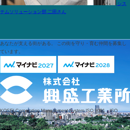
シス
テムソリューション部
二田さん
あなたが支える街がある。
この街を守り・育む仲間を募集し
ています。
KOSEI Corporation Management System ISO 9001 ISO
14001
© KOSEI All Rights Reserved.