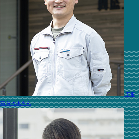
工事
部
佐々木さん