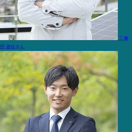
工事
部
遊佐さん