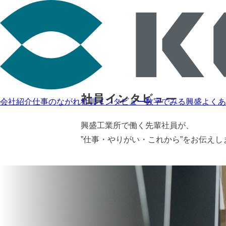
社員インタビュー
会社紹介
仕事のながれ
社員インタビュー
数字でみる興盛
よくあ
興盛工業所で働く先輩社員が、
”仕事・やりがい・これから”をお伝えし